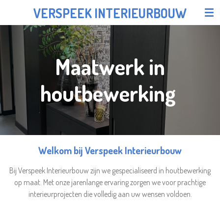
VERSPEEK INTERIEURBOUW
Ga
direct
naar
de
Maatwerk in
hoofdinhoud
houtbewerking
Welkom bij Verspeek Interieurbouw
Bij Verspeek Interieurbouw zijn we gespecialiseerd in houtbewerking
op maat. Met onze jarenlange ervaring zorgen we voor prachtige
interieurprojecten die volledig aan uw wensen voldoen.