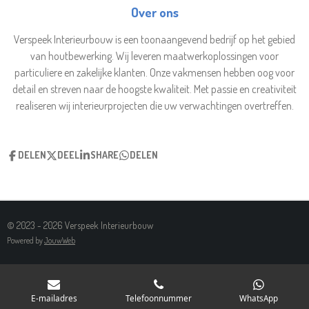
T
E
Over ons
S
B
A
O
Verspeek Interieurbouw is een toonaangevend bedrijf op het gebied
P
O
P
K
van houtbewerking. Wij leveren maatwerkoplossingen voor
particuliere en zakelijke klanten. Onze vakmensen hebben oog voor
detail en streven naar de hoogste kwaliteit. Met passie en creativiteit
realiseren wij interieurprojecten die uw verwachtingen overtreffen.
DELEN
DEEL
SHARE
DELEN
© 2023 - 2026 Verspeek Interieurbouw
Powered by
JouwWeb
E-mailadres
Telefoonnummer
WhatsApp