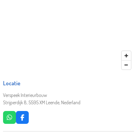
Locatie
Verspeek Interieurbouw
Strijperdijk 8, 5595 XM Leende, Nederland
W
F
H
A
A
C